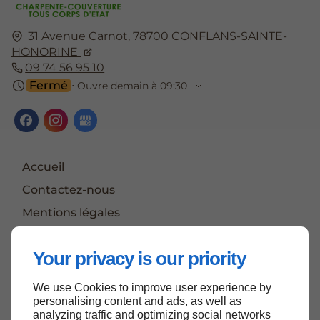
31 Avenue Carnot,
78700
CONFLANS-SAINTE-
HONORINE
09 74 56 95 10
Fermé
⋅ Ouvre demain à 09:30
Accueil
Contactez-nous
Mentions légales
Plan du site
Your privacy is our priority
We use Cookies to improve user experience by
Haut de page
personalising content and ads, as well as
analyzing traffic and optimizing social networks