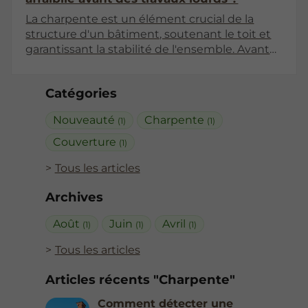
La charpente est un élément crucial de la
structure d'un bâtiment, soutenant le toit et
garantissant la stabilité de l'ensemble. Avant
d'entreprendre des travaux lourds, il est
essentiel de s'assurer que la charpente est en
Catégories
bon état. Une charpente affaiblie peut
entraîner de graves problèmes, allant de
Nouveauté
Charpente
(1)
(1)
l'effondrement localisé à des dommages
structurels majeurs. Cet article présente des
Couverture
(1)
méthodes efficaces pour détecter une
Tous les articles
charpente affaiblie, ainsi que les étapes à
suivre pour garantir la sécurité de votre
Archives
bâtiment.
Août
Juin
Avril
(1)
(1)
(1)
Tous les articles
Articles récents "Charpente"
Comment détecter une