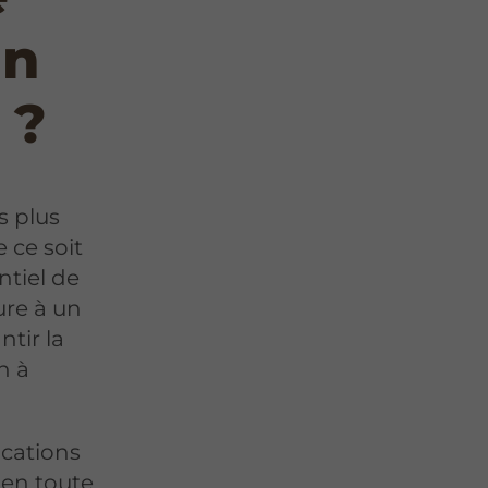
un
 ?
s plus
 ce soit
ntiel de
ture à un
tir la
n à
ications
 en toute