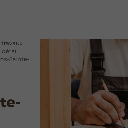
s travaux
 détail
ns-Sainte-
à
te-
s