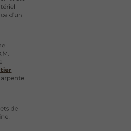
tériel
nce d’un
ne
.M.
e
tier
harpente
ets de
ine.