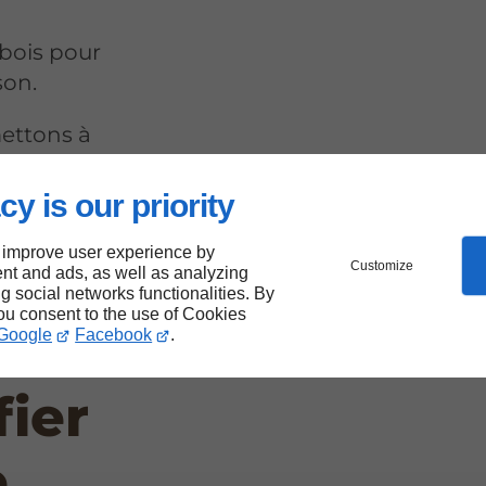
 bois pour
son.
ettons à
et notre
ravaux de
cy is our priority
nte-
 improve user experience by
rs
Customize
nt and ads, as well as analyzing
ng social networks functionalities. By
you consent to the use of Cookies
Google
Facebook
.
ier
e