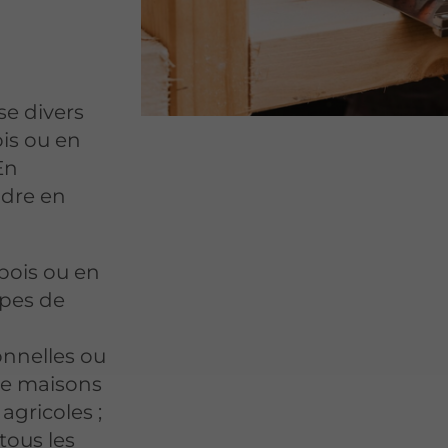
se divers
ois ou en
En
ndre en
bois ou en
ypes de
onnelles ou
 de maisons
agricoles ;
tous les