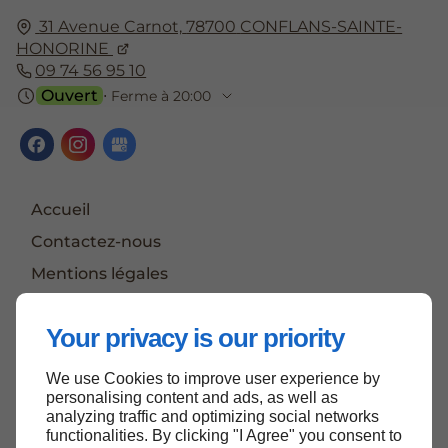
31 Avenue Carnot,
78700
CONFLANS-SAINTE-
HONORINE
09 74 56 95 10
Ouvert
⋅ Ferme à 20:00
Accueil
Contactez-nous
Mentions légales
Plan du site
Your privacy is our priority
We use Cookies to improve user experience by
Haut de page
personalising content and ads, as well as
analyzing traffic and optimizing social networks
functionalities. By clicking "I Agree" you consent to