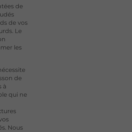
ntées de
soudés
ds de vos
urds. Le
on
mer les
écessite
isson de
s à
ble qui ne
ctures
vos
s. Nous