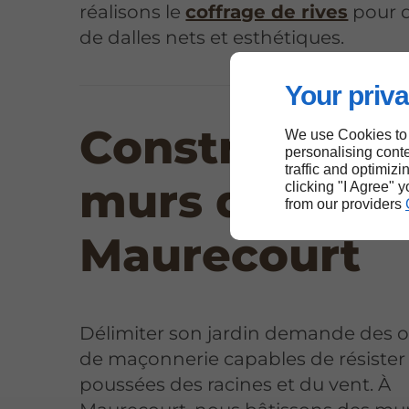
réalisons le
coffrage de rives
pour 
de dalles nets et esthétiques.
Your priva
Construction
We use Cookies to
personalising conte
traffic and optimizi
murs de clôtu
clicking "I Agree" 
from our providers
Maurecourt
Délimiter son jardin demande des 
de maçonnerie capables de résister
poussées des racines et du vent. À