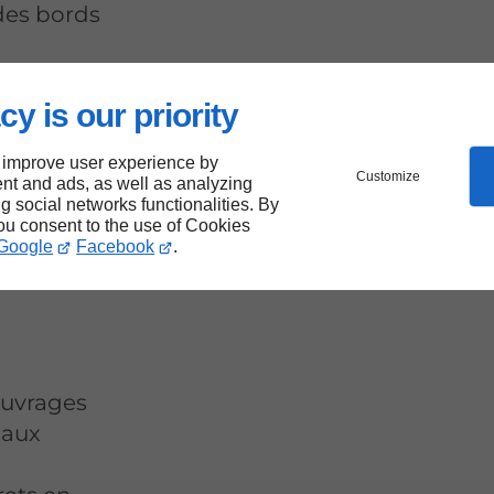
des bords
cy is our priority
 de
 improve user experience by
Customize
nt and ads, as well as analyzing
ng social networks functionalities. By
re à
you consent to the use of Cookies
Google
Facebook
.
ouvrages
 aux