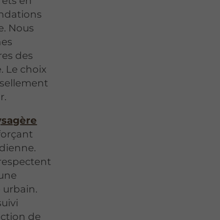
rets en
ondations
e. Nous
hes
res des
. Le choix
ssellement
r.
ysagère
forçant
idienne.
respectent
 une
 urbain.
uivi
uction de