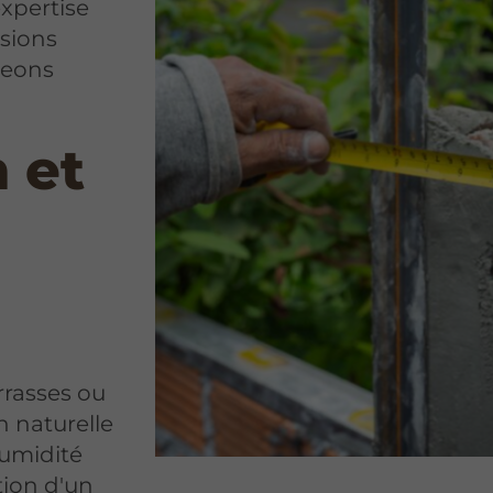
xpertise
sions
geons
 et
rrasses ou
n naturelle
humidité
tion d'un